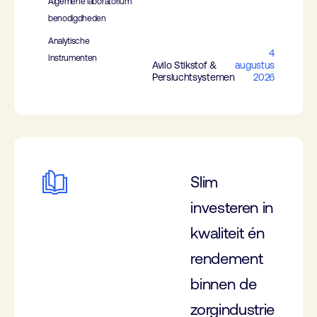
Algemene laboratorium
benodigdheden
Analytische
4
Instrumenten
Avilo Stikstof &
augustus
Persluchtsystemen
2026
Slim
investeren in
kwaliteit én
rendement
binnen de
zorgindustrie