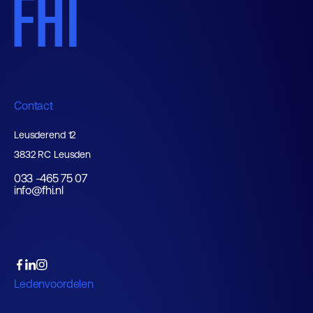
Contact
Leusderend 12
3832 RC Leusden
033 -465 75 07
info@fhi.nl
Ledenvoordelen