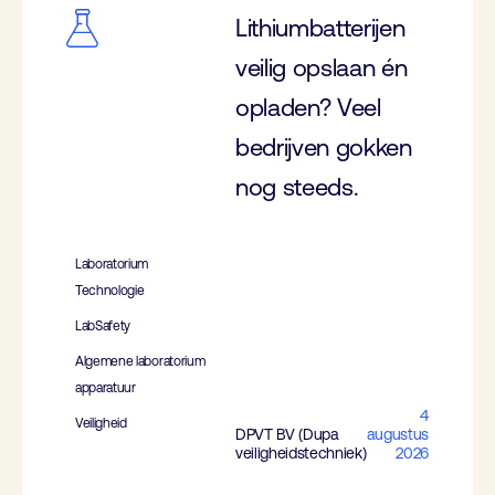
Lithiumbatterijen
veilig opslaan én
opladen? Veel
bedrijven gokken
nog steeds.
Laboratorium
Technologie
LabSafety
Algemene laboratorium
apparatuur
4
Veiligheid
DPVT BV (Dupa
augustus
veiligheidstechniek)
2026