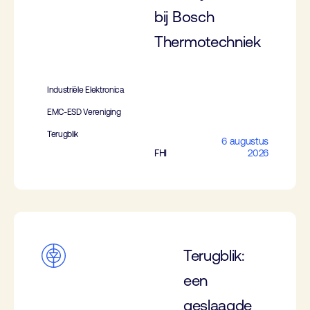
bij Bosch
Thermotechniek
Industriële Elektronica
EMC-ESD Vereniging
Terugblik
6 augustus
FHI
2026
Terugblik:
een
geslaagde