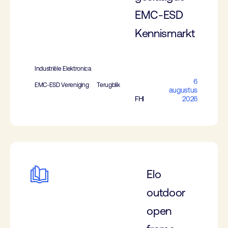
EMC-ESD
Kennismarkt
Industriële Elektronica
6
EMC-ESD Vereniging
Terugblik
augustus
FHI
2026
Elo
outdoor
open