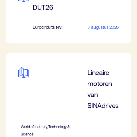
DUT26
Eurocircuits N.V.
7 augustus 2026
Lineaire
motoren
van
SINAdrives
World of Industry, Technology &
Science