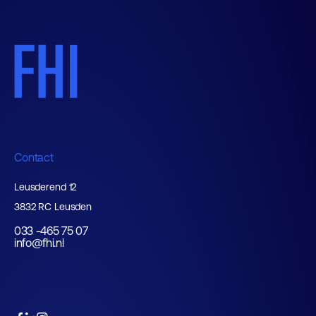
Contact
Leusderend 12
3832 RC Leusden
033 -465 75 07
info@fhi.nl