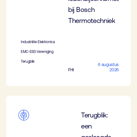
bij Bosch
Thermotechniek
Industriële Elektronica
EMC-ESD Vereniging
Terugblik
6 augustus
FHI
2026
Terugblik:
een