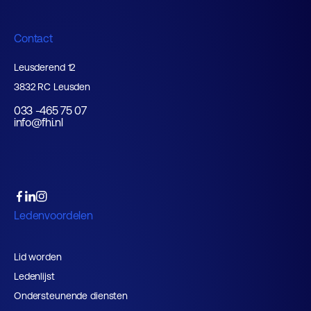
Contact
Leusderend 12
3832 RC Leusden
033 -465 75 07
info@fhi.nl
Ledenvoordelen
Lid worden
Ledenlijst
Ondersteunende diensten