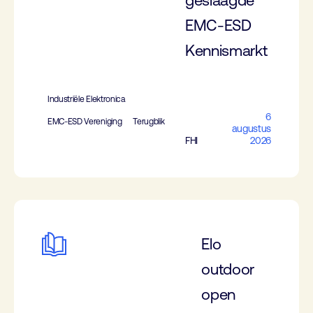
geslaagde
EMC-ESD
Kennismarkt
Industriële Elektronica
6
EMC-ESD Vereniging
Terugblik
augustus
FHI
2026
Elo
outdoor
open