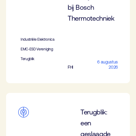
bij Bosch
Thermotechniek
Industriële Elektronica
EMC-ESD Vereniging
Terugblik
6 augustus
FHI
2026
Terugblik:
een
geslaagde