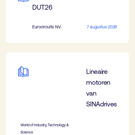
DUT26
Eurocircuits N.V.
7 augustus 2026
Lineaire
motoren
van
SINAdrives
World of Industry, Technology &
Science