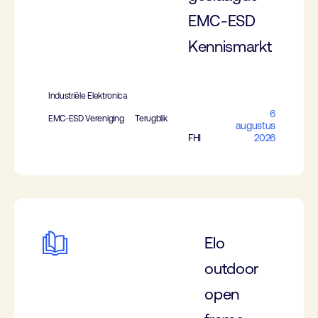
EMC-ESD
Kennismarkt
Industriële Elektronica
6
EMC-ESD Vereniging
Terugblik
augustus
FHI
2026
Elo
outdoor
open