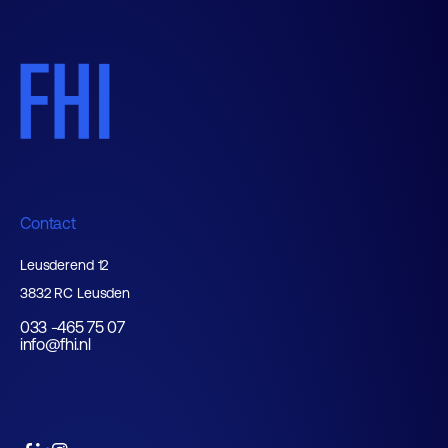
Contact
Leusderend 12
3832 RC Leusden
033 -465 75 07
info@fhi.nl