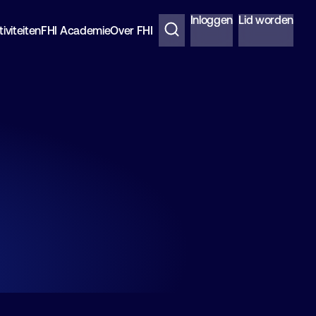
Inloggen
Lid worden
iviteiten
FHI Academie
Over FHI