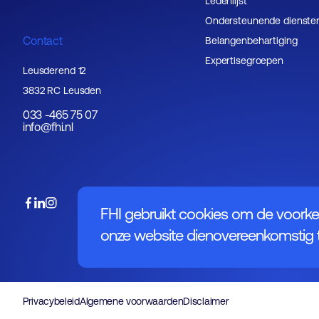
Ledenlijst
Ondersteunende dienste
Contact
Belangenbehartiging
Expertisegroepen
Leusderend 12
3832 RC Leusden
033 -465 75 07
info@fhi.nl
FHI gebruikt cookies om de voorke
onze website dienovereenkomstig t
Privacybeleid
Algemene voorwaarden
Disclaimer