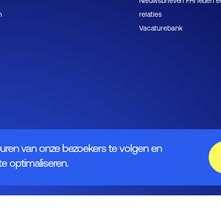
Nieuwsbrieven FHI leden e
n
relaties
Vacaturebank
uren van onze bezoekers te volgen en
e optimaliseren.