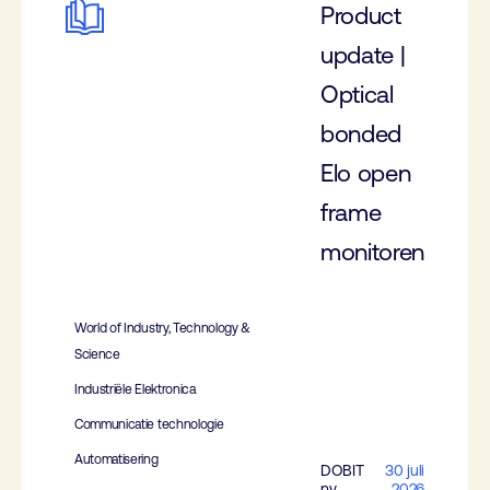
Product
update |
Optical
bonded
Elo open
frame
monitoren
World of Industry, Technology &
Science
Industriële Elektronica
Communicatie technologie
Automatisering
DOBIT
30 juli
nv
2026