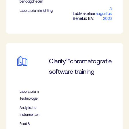
benodigdheden
3
Laboratorium inrichting
LabMakelaar
augustus
Benelux B.V.
2026
Clarity™chromatografie
software training
Laboratorium
Technologie
Analytische
Instrumenten
Food &