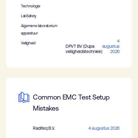
Technologie
LabSafety
Algemene laboratorium
apparatuur
4
Veiligheid
DPVT BV (Dupa
augustus
veiligheidstechniek)
2026
Common EMC Test Setup
Mistakes
Raditeq B.V.
4 augustus 2026