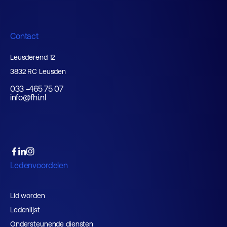
Contact
Leusderend 12
3832 RC Leusden
033 -465 75 07
info@fhi.nl
Ledenvoordelen
Lid worden
Ledenlijst
Ondersteunende diensten