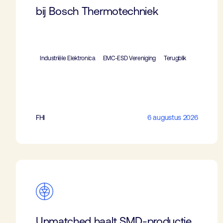
bij Bosch Thermotechniek
Industriële Elektronica
EMC-ESD Vereniging
Terugblik
FHI
6 augustus 2026
Unmatched haalt SMD-productie