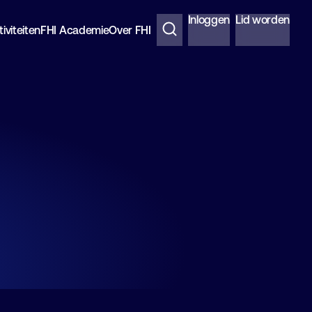
Inloggen
Lid worden
iviteiten
FHI Academie
Over FHI