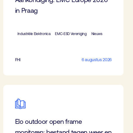
in Praag
Industriële Elektronica
EMC-ESD Vereniging
Nieuws
FHI
6 augustus 2026
Elo outdoor open frame
monitoren: bestand tegen weer en