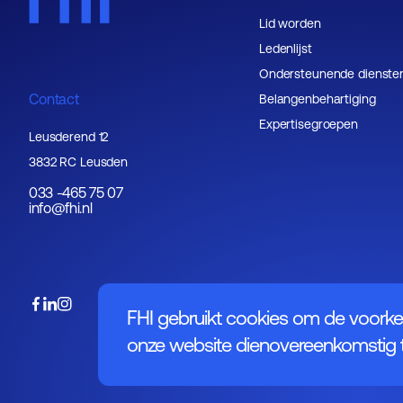
Lid worden
Ledenlijst
Ondersteunende dienste
Contact
Belangenbehartiging
Expertisegroepen
Leusderend 12
3832 RC Leusden
033 -465 75 07
info@fhi.nl
FHI gebruikt cookies om de voorke
onze website dienovereenkomstig t