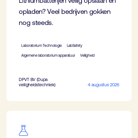
Lithiumbatterijen veilig opslaan én
opladen? Veel bedrijven gokken
nog steeds.
Laboratorium Technologie
LabSafety
Algemene laboratorium apparatuur
Veiligheid
DPVT BV (Dupa
veiligheidstechniek)
4 augustus 2026