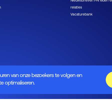
Nieuwsbrieven FHI leden e
n
relaties
Vacaturebank
uren van onze bezoekers te volgen en
e optimaliseren.