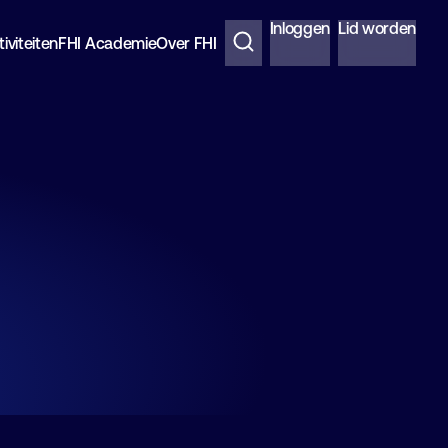
Inloggen
Lid worden
iviteiten
FHI Academie
Over FHI