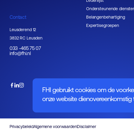
Ledenlijst
Ondersteunende dienste
Contact
Belangenbehartiging
Expertisegroepen
Leusderend 12
3832 RC Leusden
033 -465 75 07
info@fhi.nl
FHI gebruikt cookies om de voorke
onze website dienovereenkomstig t
Privacybeleid
Algemene voorwaarden
Disclaimer