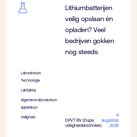
Lithiumbatterijen
veilig opslaan én
opladen? Veel
bedrijven gokken
nog steeds.
Laboratorium
Technologie
LabSafety
Algemene laboratorium
apparatuur
4
Veiligheid
DPVT BV (Dupa
augustus
veiligheidstechniek)
2026