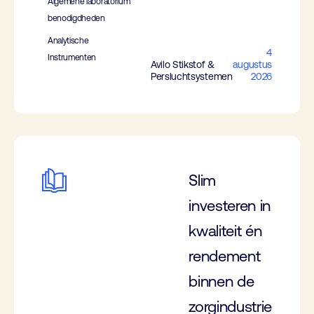
Algemene laboratorium
benodigdheden
Analytische
4
Instrumenten
Avilo Stikstof &
augustus
Persluchtsystemen
2026
Slim
investeren in
kwaliteit én
rendement
binnen de
zorgindustrie