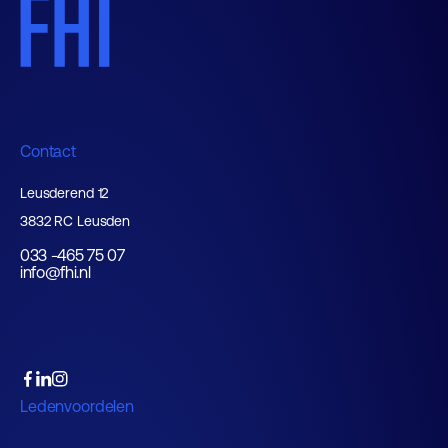
Contact
Leusderend 12
3832 RC Leusden
033 -465 75 07
info@fhi.nl
Ledenvoordelen