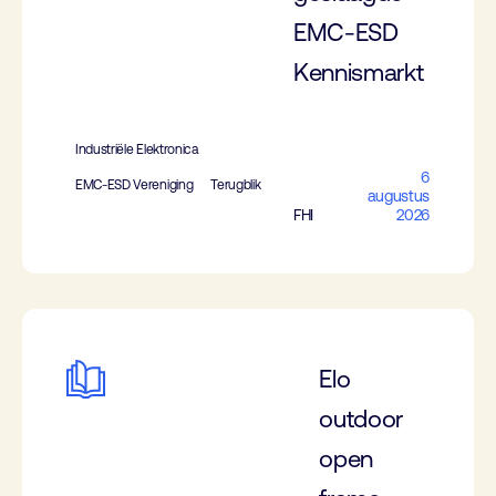
EMC-ESD
Kennismarkt
Industriële Elektronica
6
EMC-ESD Vereniging
Terugblik
augustus
FHI
2026
Elo
outdoor
open