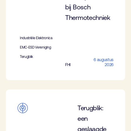
bij Bosch
Thermotechniek
Industriële Elektronica
EMC-ESD Vereniging
Terugblik
6 augustus
FHI
2026
Terugblik:
een
geslaagde