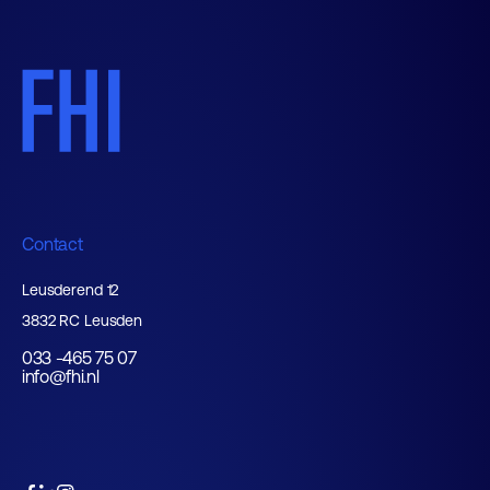
Contact
Leusderend 12
3832 RC Leusden
033 -465 75 07
info@fhi.nl