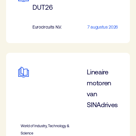
DUT26
Eurocircuits N.V.
7 augustus 2026
Lineaire
motoren
van
SINAdrives
World of Industry, Technology &
Science