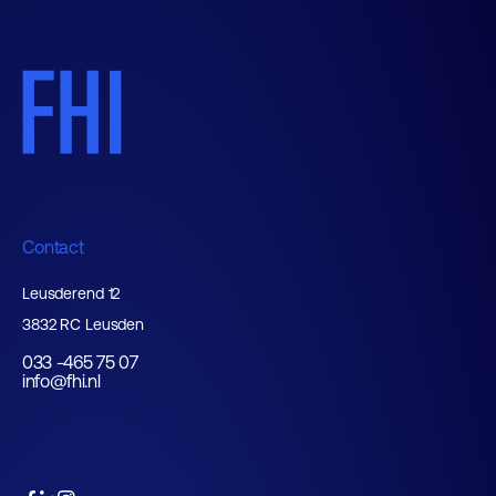
Contact
Leusderend 12
3832 RC Leusden
033 -465 75 07
info@fhi.nl