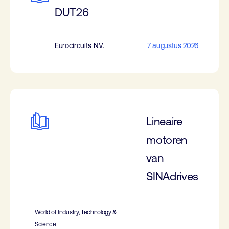
DUT26
Eurocircuits N.V.
7 augustus 2026
Lineaire
motoren
van
SINAdrives
World of Industry, Technology &
Science