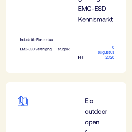
EMC-ESD
Kennismarkt
Industriële Elektronica
6
EMC-ESD Vereniging
Terugblik
augustus
FHI
2026
Elo
outdoor
open