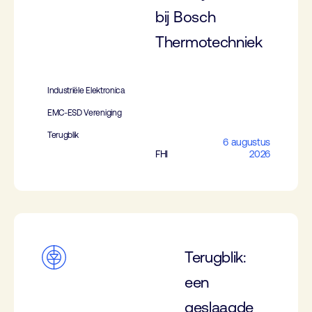
bij Bosch
Thermotechniek
Industriële Elektronica
EMC-ESD Vereniging
Terugblik
6 augustus
FHI
2026
Terugblik:
een
geslaagde