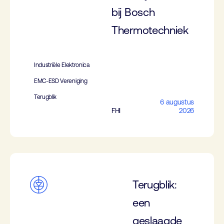
bij Bosch
Thermotechniek
Industriële Elektronica
EMC-ESD Vereniging
Terugblik
6 augustus
FHI
2026
Terugblik:
een
geslaagde