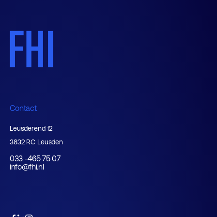
Contact
Leusderend 12
3832 RC Leusden
033 -465 75 07
info@fhi.nl