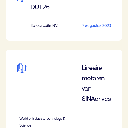
DUT26
Eurocircuits N.V.
7 augustus 2026
Lineaire
motoren
van
SINAdrives
World of Industry, Technology &
Science