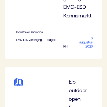
EMC-ESD
Kennismarkt
Industriële Elektronica
6
EMC-ESD Vereniging
Terugblik
augustus
FHI
2026
Elo
outdoor
open