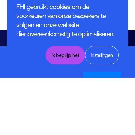
FHI gebruikt cookies om de
voorkeuren van onze bezoekers te
volgen en onze website
dienovereenkomstig te optimaliseren.
Digitaal
Ik begrijp het
Instellingen
Gebouw
van de
Toekomst
English (UK)
Contact