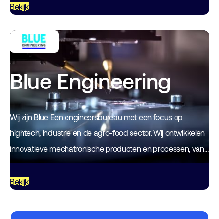
van deze tijd aan…
Bekijk
Blue Engineering
Wij zijn Blue Een engineersbureau met een focus op
hightech, industrie en de agro-food sector. Wij ontwikkelen
innovatieve mechatronische producten en processen, van
idee tot prototype. We adviseren, ontwikkelen en…
Bekijk