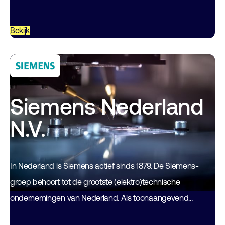
gebouwautomatisering, industriële automatisering en
laboratorium technologie. Het collectief…
Bekijk
Siemens Nederland
N.V.
In Nederland is Siemens actief sinds 1879. De Siemens-
groep behoort tot de grootste (elektro)technische
ondernemingen van Nederland. Als toonaangevend
technologiebedrijf helpen wij klanten de grote uitdagingen