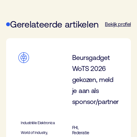
Gerelateerde artikelen
Bekijk profiel
Beursgadget
WoTS 2026
gekozen, meld
je aan als
sponsor/partner
Industriële Elektronica
FHI,
Federatie
World of Industry,