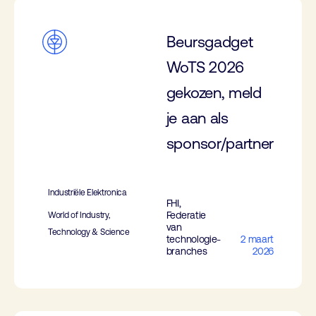
Beursgadget
WoTS 2026
gekozen, meld
je aan als
sponsor/partner
Industriële Elektronica
FHI,
Federatie
World of Industry,
van
Technology & Science
technologie-
2 maart
branches
2026