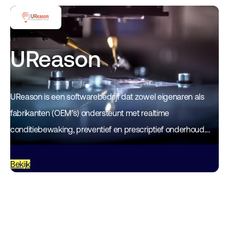
UReason
UReason is een softwarebedrijf dat zowel eigenaren als
fabrikanten (OEM’s) ondersteunt met realtime
conditiebewaking, preventief en prescriptief onderhoud.
UReason combineert uitgebreide expertise op het gebied
van engineering en processen met…
Bekijk