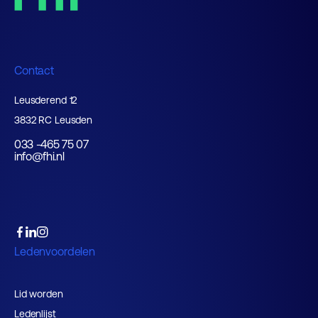
Contact
Leusderend 12
3832 RC Leusden
033 -465 75 07
info@fhi.nl
Ledenvoordelen
Lid worden
Ledenlijst