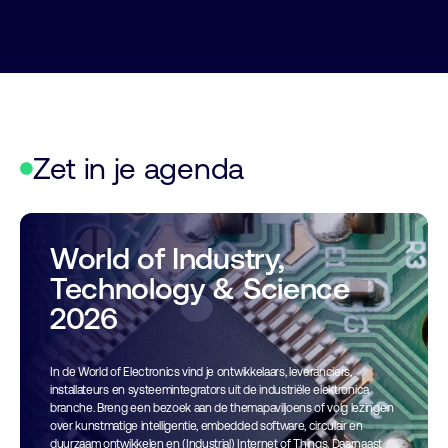
Zet in je agenda
World of Industry,
Technology & Science
2026
In de World of Electronics vind je ontwikkelaars, leveranciers,
installateurs en systeemintegrators uit de industriële elektronica
branche. Breng een bezoek aan de themapaviljoens of volg lezingen
over kunstmatige intelligentie, embedded software, circulair en
duurzaam ontwikkelen en (Industrial) Internet of Things. Daarnaast