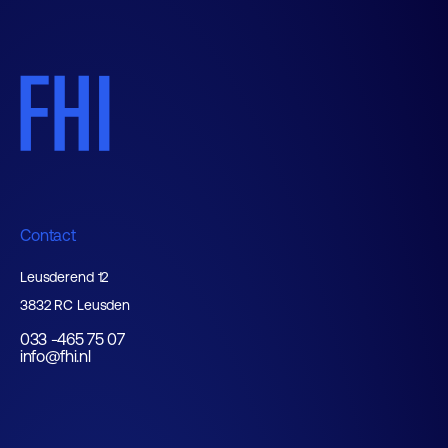
Contact
Leusderend 12
3832 RC Leusden
033 -465 75 07
info@fhi.nl