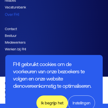
relaties
Vacaturebank
Over FHI
Contact
Bestuur
Medewerkers
Werken bij FHI
FHI gebruikt cookies om de
voorkeuren van onze bezoekers te
volgen en onze website
Privacybeleid
dienovereenkomstig te optimaliseren.
Algemene voorwaarden
Disclaimer
© FHI 2026
Ik begrijp het
Instellingen