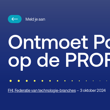
Meld je aan
Ontmoet P
op de PRO
FHI, Federatie van technologie-branches
– 3 oktober 2024