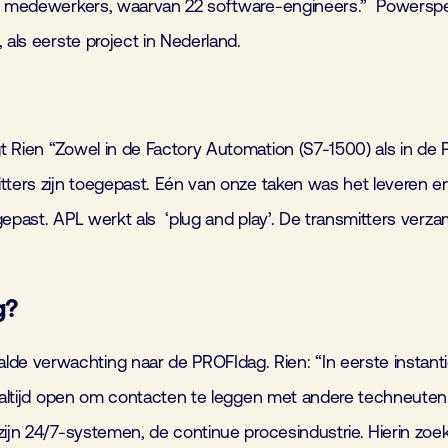
 140 medewerkers, waarvan 22 software-engineers.” Powers
 als eerste project in Nederland.
 Rien “Zowel in de Factory Automation (S7-1500) als in de 
mitters zijn toegepast. Eén van onze taken was het levere
gepast. APL werkt als ‘plug and play’. De transmitters verz
g?
e verwachting naar de PROFIdag. Rien: “In eerste instanti
e altijd open om contacten te leggen met andere techneuten
 zijn 24/7-systemen, de continue procesindustrie. Hierin z