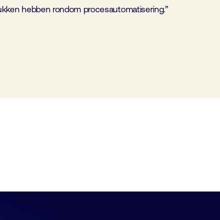
tukken hebben rondom procesautomatisering.”
Gebouw Automatisering voor niet-
technici
15 september