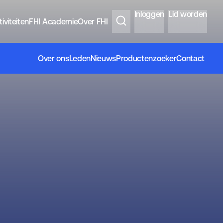
Inloggen
Lid worden
iviteiten
FHI Academie
Over FHI
Over ons
Leden
Nieuws
Productenzoeker
Contact