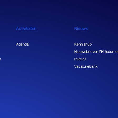
Activiteiten
Nieuws
Agenda
Kennishub
Nieuwsbrieven FHI leden e
n
relaties
Vacaturebank