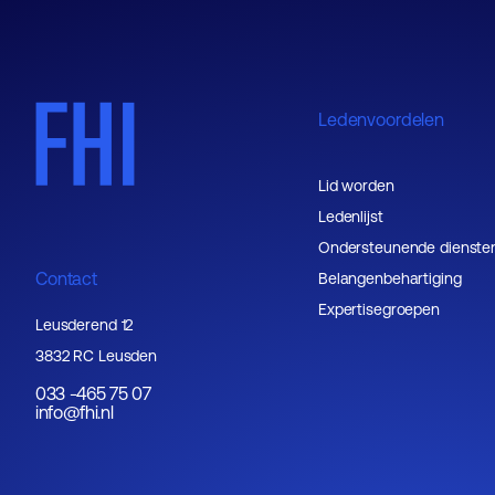
Ledenvoordelen
Lid worden
Ledenlijst
Ondersteunende dienste
Contact
Belangenbehartiging
Expertisegroepen
Leusderend 12
3832 RC Leusden
033 -465 75 07
info@fhi.nl