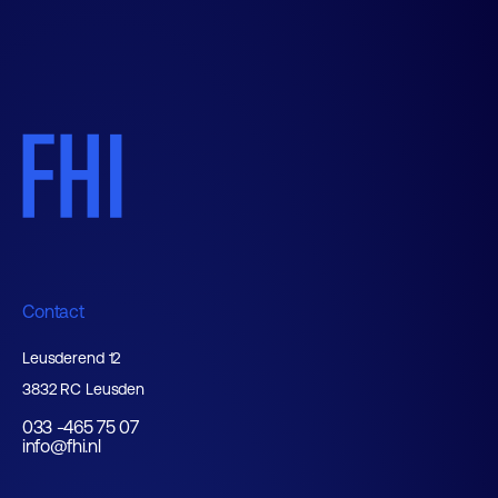
Contact
Leusderend 12
3832 RC Leusden
033 -465 75 07
info@fhi.nl