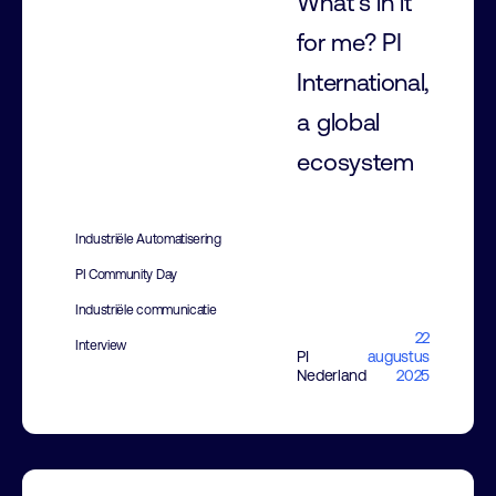
What’s in it
for me? PI
International,
a global
ecosystem
Industriële Automatisering
PI Community Day
Industriële communicatie
22
Interview
PI
augustus
Nederland
2025