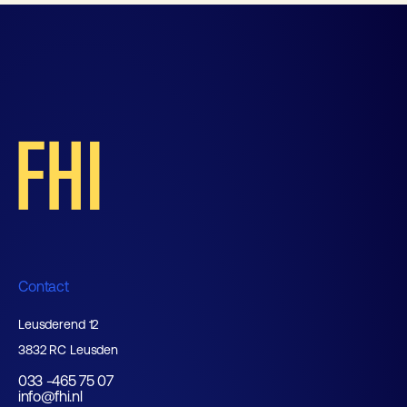
Contact
Leusderend 12
3832 RC Leusden
033 -465 75 07
info@fhi.nl