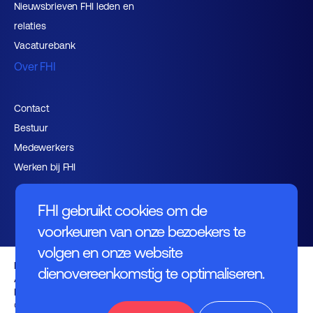
Nieuwsbrieven FHI leden en
relaties
Vacaturebank
Over FHI
Contact
Bestuur
Medewerkers
Werken bij FHI
FHI gebruikt cookies om de
voorkeuren van onze bezoekers te
volgen en onze website
Privacybeleid
dienovereenkomstig te optimaliseren.
Algemene voorwaarden
Disclaimer
© FHI 2026