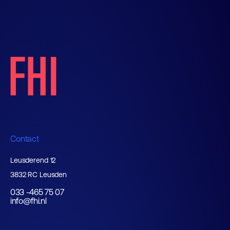
Contact
Leusderend 12
3832 RC Leusden
033 -465 75 07
info@fhi.nl