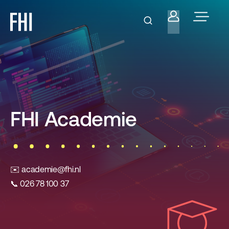
FHI Academie
✉️
academie@fhi.nl
📞 026 78 100 37