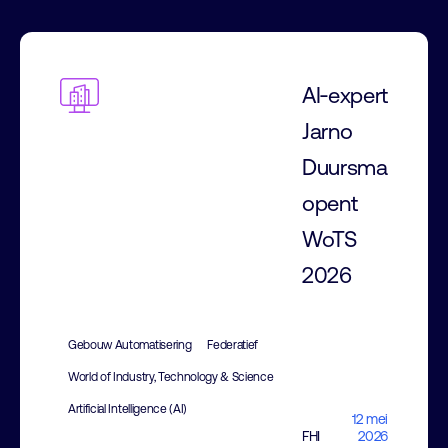
AI‑expert
Jarno
Duursma
opent
WoTS
2026
Gebouw Automatisering
Federatief
World of Industry, Technology & Science
Artificial Intelligence (AI)
12 mei
FHI
2026