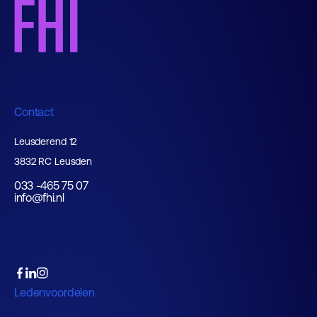
Contact
Leusderend 12
3832 RC Leusden
033 -465 75 07
info@fhi.nl
Ledenvoordelen