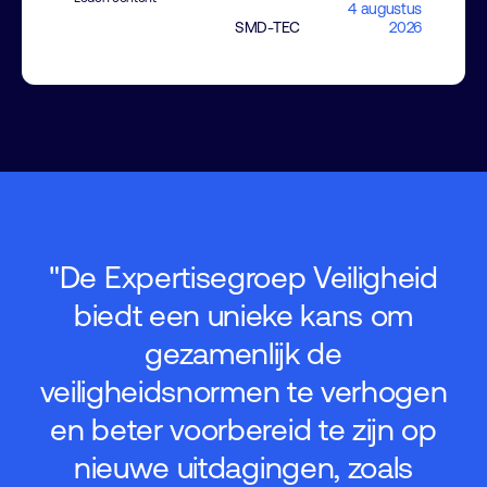
4 augustus
SMD-TEC
2026
"De Expertisegroep Veiligheid
biedt een unieke kans om
gezamenlijk de
a
veiligheidsnormen te verhogen
en beter voorbereid te zijn op
nieuwe uitdagingen, zoals