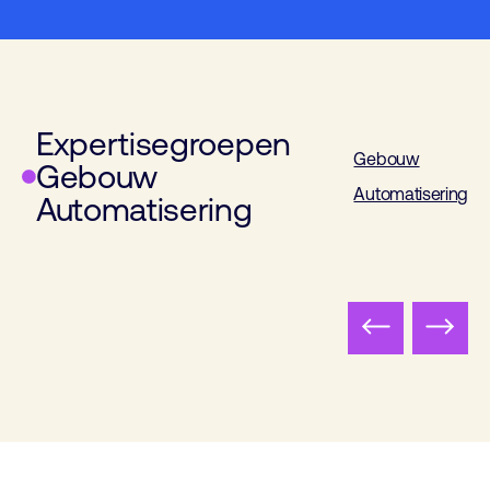
Expertisegroepen
Gebouw
Gebouw
Automatisering
Automatisering
Wet- en regelgeving