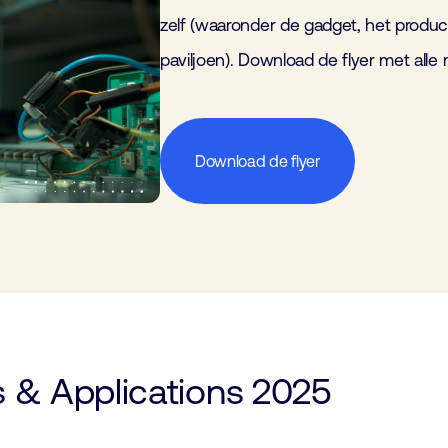
zelf (waaronder de gadget, het produ
paviljoen). Download de flyer met alle 
Download de flyer
Industrievandaag
s & Applications 2025
ucts4Engineers
kalender