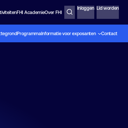
Inloggen
Lid worden
iviteiten
FHI Academie
Over FHI
ttegrond
Programma
Informatie voor exposanten
Contact