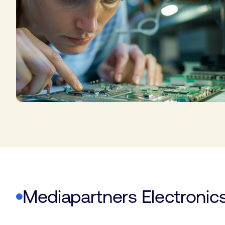
Mybusinessmedia
Mediapartners Electronic
/Elektro Data
Prod