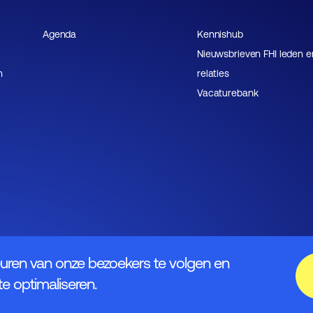
Agenda
Kennishub
Nieuwsbrieven FHI leden e
n
relaties
Vacaturebank
uren van onze bezoekers te volgen en
e optimaliseren.