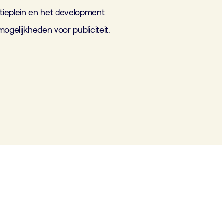
ctieplein en het development
mogelijkheden voor publiciteit.
-
Elektor International
Media