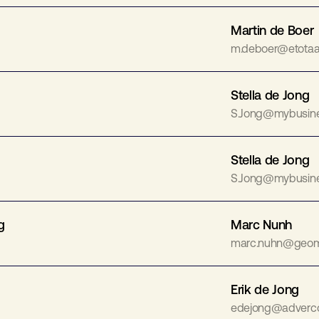
Martin de Boer
m.deboer@etotaal
Stella de Jong
S.Jong@mybusine
Stella de Jong
S.Jong@mybusine
g
Marc Nunh
marc.nuhn@geoma
Erik de Jong
edejong@adverco