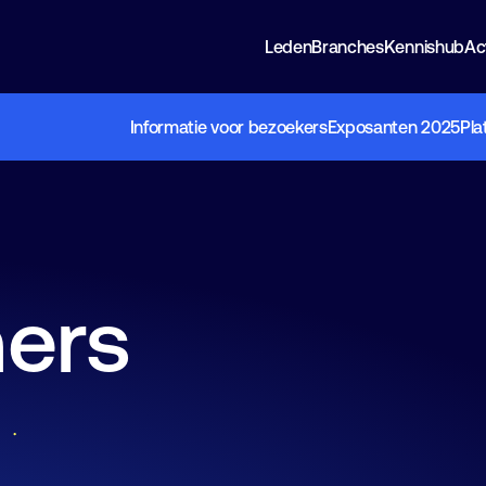
Leden
Branches
Kennishub
Act
Informatie voor bezoekers
Exposanten 2025
Pla
Ledenvoordelen
Industriële Elektronica
FHI Nieuws
Beurzen
Over FHI
Exposantenhandboek
Ledenlijst
Industriële Automatisering
Expertisegroepen
Events
Lidmaatschap
ers
Boek een stand
Vacaturebank
Gebouw Automatisering
Thema’s
Ledenbijeenkomsten
Bestuur
Projecten