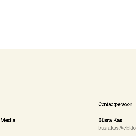
Contactpersoon
l Media
Büsra Kas
busra.kas@elekto