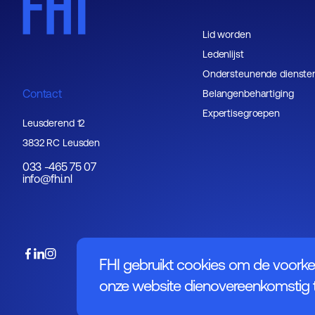
Lid worden
Ledenlijst
Ondersteunende dienste
Contact
Belangenbehartiging
Expertisegroepen
Leusderend 12
3832 RC Leusden
033 -465 75 07
info@fhi.nl
FHI gebruikt cookies om de voorke
onze website dienovereenkomstig t