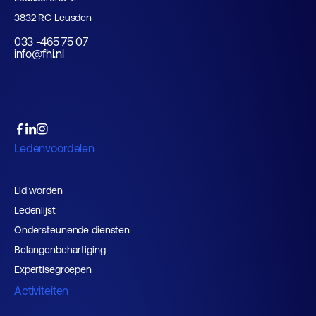
3832 RC Leusden
033 -465 75 07
info@fhi.nl
Ledenvoordelen
Lid worden
Ledenlijst
Ondersteunende diensten
Belangenbehartiging
Expertisegroepen
Activiteiten