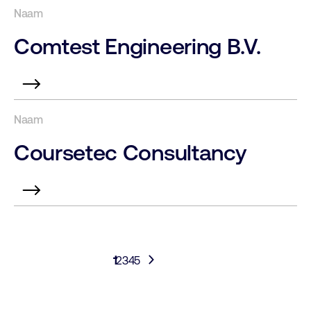
Comtest Engineering B.V.
Coursetec Consultancy
1
2
3
4
5