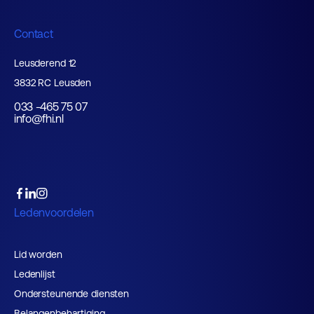
Contact
Leusderend 12
3832 RC Leusden
033 -465 75 07
info@fhi.nl
Ledenvoordelen
Lid worden
Ledenlijst
Ondersteunende diensten
Belangenbehartiging