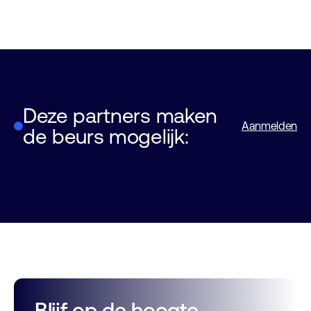
Deze partners maken
FHI, Federatie van
Aanmelden
de beurs mogelijk:
technologiebranches
Feda
Machevo & Bulk vereniging
Blijf op de hoogte