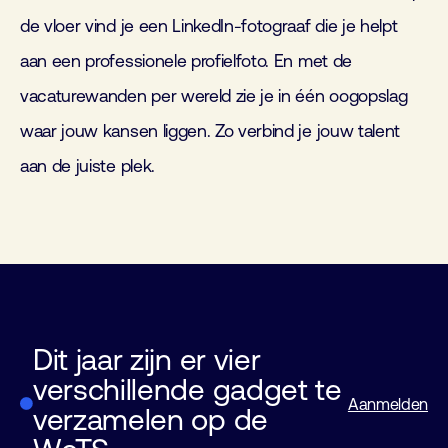
de vloer vind je een LinkedIn-fotograaf die je helpt
aan een professionele profielfoto. En met de
vacaturewanden per wereld zie je in één oogopslag
waar jouw kansen liggen. Zo verbind je jouw talent
aan de juiste plek.
Dit jaar zijn er vier
verschillende gadget te
Aanmelden
verzamelen op de
LEGO Gadget World of Industry
Gadget World of Electronics
LEGO Gadget World of Laboratory
LEGO Gadget World of Laboratory