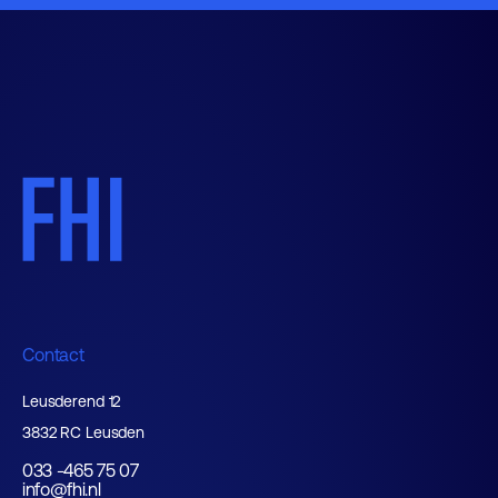
Contact
Leusderend 12
3832 RC Leusden
033 -465 75 07
info@fhi.nl