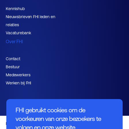
Kennishub
Nieuwsbrieven FHI leden en
relaties
Vacaturebank
Over FHI
Contact
Bestuur
Medewerkers
Werken bij FHI
FHI gebruikt cookies om de
voorkeuren van onze bezoekers te
Privacybeleid
volgen en onze website