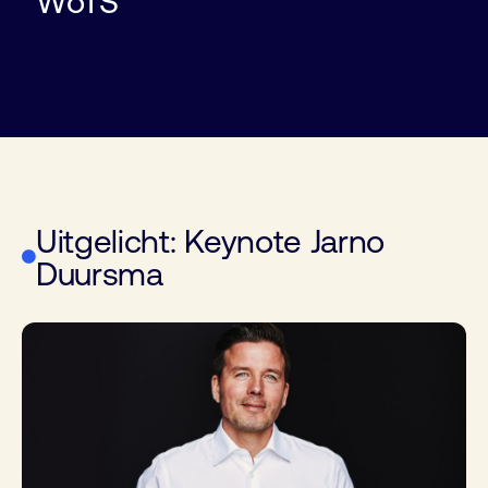
WoTS
Robot
EMI Sniffer
Microscope
Pipet
Uitgelicht: Keynote Jarno
Duursma