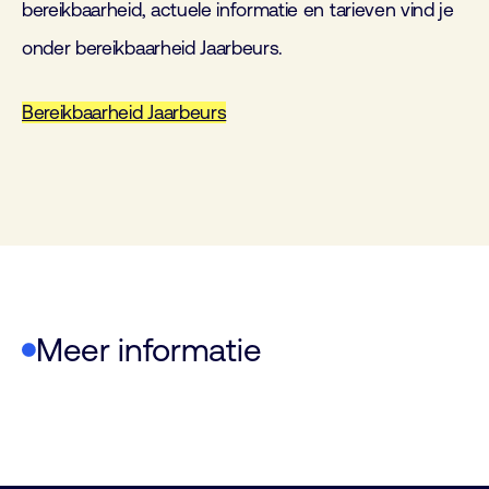
bereikbaarheid, actuele informatie en tarieven vind je
onder bereikbaarheid Jaarbeurs.
Bereikbaarheid Jaarbeurs
Meer informatie
Plattegrond
Programma
Exposanten