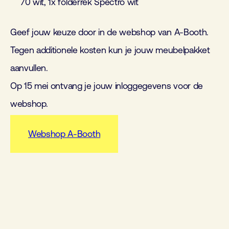
70 wit, 1x folderrek Spectro wit
Geef jouw keuze door in de webshop van A-Booth.
Tegen additionele kosten kun je jouw meubelpakket
aanvullen.
Op 15 mei ontvang je jouw inloggegevens voor de
webshop.
Webshop A-Booth
Meubelpakket 1
Meubelpakket 2
Meubelpakket 3