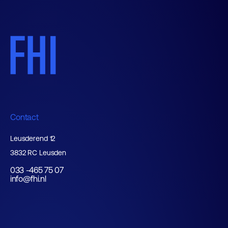
Contact
Leusderend 12
3832 RC Leusden
033 -465 75 07
info@fhi.nl