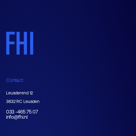
Contact
Leusderend 12
3832 RC Leusden
033 -465 75 07
info@fhi.nl