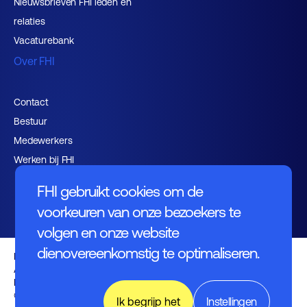
Nieuwsbrieven FHI leden en
relaties
Vacaturebank
Over FHI
Contact
Bestuur
Medewerkers
Werken bij FHI
FHI gebruikt cookies om de
voorkeuren van onze bezoekers te
volgen en onze website
dienovereenkomstig te optimaliseren.
Privacybeleid
Algemene voorwaarden
Disclaimer
© FHI 2026
Ik begrijp het
Instellingen