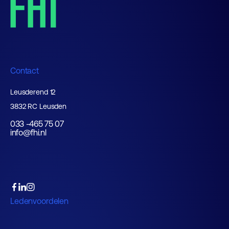
Contact
Leusderend 12
3832 RC Leusden
033 -465 75 07
info@fhi.nl
Ledenvoordelen