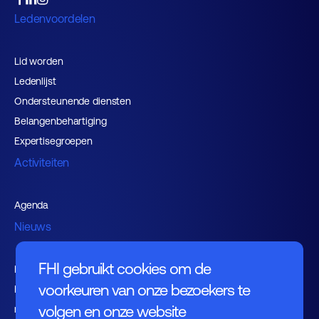
Ledenvoordelen
Lid worden
Ledenlijst
Ondersteunende diensten
Belangenbehartiging
Expertisegroepen
Activiteiten
Agenda
Nieuws
FHI gebruikt cookies om de
Kennishub
voorkeuren van onze bezoekers te
Nieuwsbrieven FHI leden en
volgen en onze website
relaties