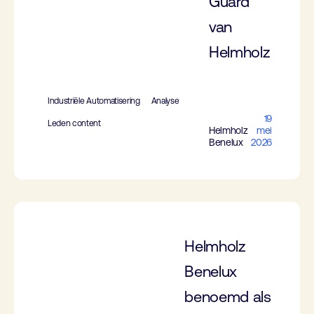
Guard
van
Helmholz
Industriële Automatisering
Analyse
19
Leden content
Helmholz
mei
Benelux
2026
Helmholz
Benelux
benoemd als