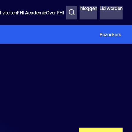
Inloggen
Lid worden
iviteiten
FHI Academie
Over FHI
Bezoekers