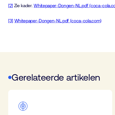
[2]
Zie kader.
Whitepaper-Dongen-NL.pdf (coca-cola.c
[3]
Whitepaper-Dongen-NL.pdf (coca-cola.com)
Gerelateerde artikelen