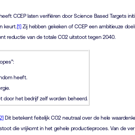
 heeft CCEP laten verifiëren door Science Based Targets initia
n keurt.
[1]
Zij hebben gekeken of CCEP een ambitieuze doelst
t reductie van de totale CO2 uitstoot tegen 2040.
copes”:
endom heeft.
rgie.
iet door het bedrijf zelf worden beheerd.
2]
Dit betekent feitelijk CO2 neutraal over de hele waardenket
itstoot die vrijkomt in het gehele productieproces. Van de ver