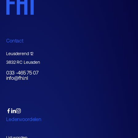
Contact
Leusderend 12
3832 RC Leusden
033 -465 75 07
info@fhi.nl
Ledenvoordelen
Lid worden