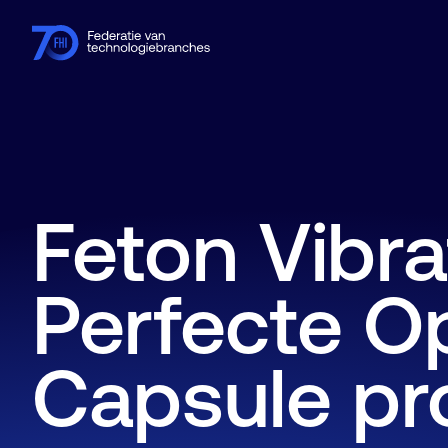
Leden
Branches
Kennishub
Activiteiten
Over FHI
Feton Vibra
Perfecte O
Capsule pr