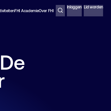
Inloggen
Lid worden
iviteiten
FHI Academie
Over FHI
 De
r