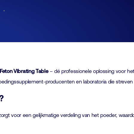
Lid worden
Laboratorium Technologie
Workshops
Medewerkers
Werken bij FHI
Contact
Feton Vibrating Table
– dé professionele oplossing voor het
oedingssupplement-producenten en laboratoria die streven n
?
g zorgt voor een gelijkmatige verdeling van het poeder, waa