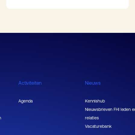
Activiteiten
Nieuws
Agenda
Kennishub
Nieuwsbrieven FHI leden e
n
relaties
Vacaturebank