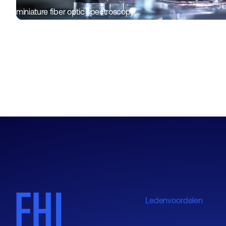
miniature fiber optic spectroscopy.…
Ledenvoordelen