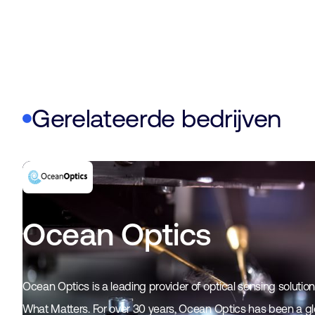
Gerelateerde bedrijven
Ocean Optics
Ocean Optics is a leading provider of optical sensing soluti
What Matters. For over 30 years, Ocean Optics has been a glo