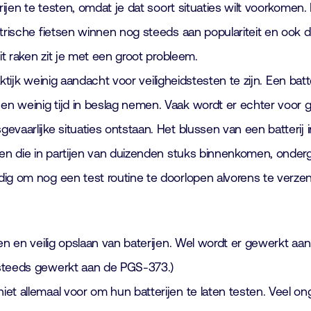
erijen te testen, omdat je dat soort situaties wilt voorkome
trische fietsen winnen nog steeds aan populariteit en ook de
it raken zit je met een groot probleem.
aktijk weinig aandacht voor veiligheidstesten te zijn. Een batt
 weinig tijd in beslag nemen. Vaak wordt er echter voor ge
evaarlijke situaties ontstaan. Het blussen van een batteri
len die in partijen van duizenden stuks binnenkomen, onderg
dig om nog een test routine te doorlopen alvorens te verze
n en veilig opslaan van baterijen. Wel wordt er gewerkt aan n
 steeds gewerkt aan de PGS-373.)
t allemaal voor om hun batterijen te laten testen. Veel onge