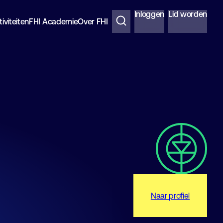
Inloggen
Lid worden
iviteiten
FHI Academie
Over FHI
Naar profiel