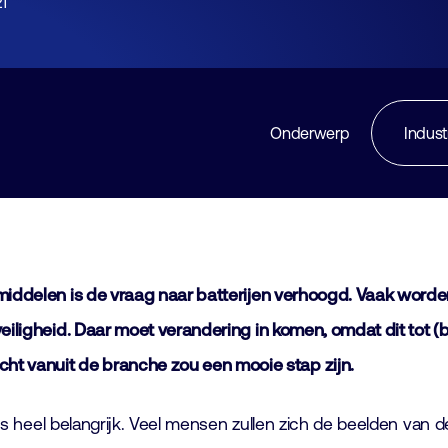
1
Lid worden
Laboratorium Technologie
Workshops
Medewerkers
Werken bij FHI
Onderwerp
Indust
Contact
middelen is de vraag naar batterijen verhoogd. Vaak worden 
veiligheid. Daar moet verandering in komen, omdat dit tot (b
cht vanuit de branche zou een mooie stap zijn.
id is heel belangrijk. Veel mensen zullen zich de beelden van