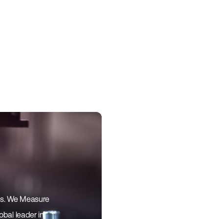
ons. We Measure
bal leader in