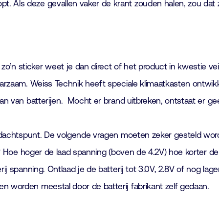
t. Als deze gevallen vaker de krant zouden halen, zou dat
’n sticker weet je dan direct of het product in kwestie vei
arzaam. Weiss Technik heeft speciale klimaatkasten ontwikkel
laan van batterijen. Mocht er brand uitbreken, ontstaat er 
aandachtspunt. De volgende vragen moeten zeker gesteld wor
ycli? Hoe hoger de laad spanning (boven de 4.2V) hoe korter
rij spanning. Ontlaad je de batterij tot 3.0V, 2.8V of nog la
n worden meestal door de batterij fabrikant zelf gedaan.