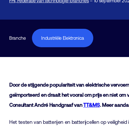
FHI, Federatie van technologie-branches
– 10 september 202
Branche
Industriële Elektronica
Door de stijgende populariteit van elektrische vervoer
geïmporteerd en draait het vooral om prijs en niet om 
Consultant André Handgraaf van
TT&MS
. Meer aanda
Het testen van batterijen en batterijcellen op veilighe