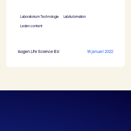
Laboratorium Technologie
LabAutomation
Leden content
Isogen Life Science B.V.
18 januari 2022