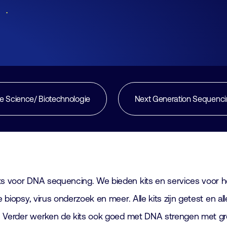
Lid worden
Laboratorium Technologie
Workshops
Medewerkers
Werken bij FHI
fe Science/ Biotechnologie
Next Generation Sequenc
Contact
its voor DNA sequencing. We bieden kits en services voor h
 biopsy, virus onderzoek en meer. Alle kits zijn getest en al
es. Verder werken de kits ook goed met DNA strengen met gr