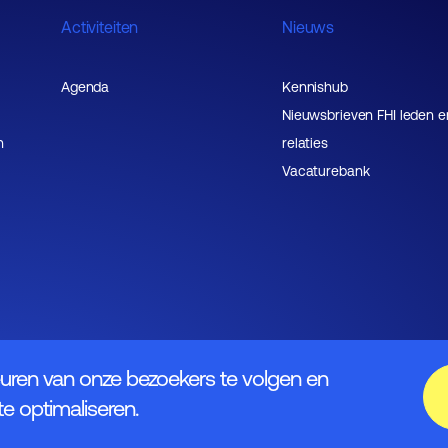
Activiteiten
Nieuws
Agenda
Kennishub
Nieuwsbrieven FHI leden e
n
relaties
Vacaturebank
uren van onze bezoekers te volgen en
e optimaliseren.