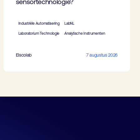
sensortechnologie?
Industriële Automatisering
LabNL
Laboratorium Technologie
Analytische Instrumenten
Elscolab
7 augustus 2026