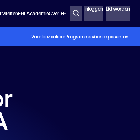
Inloggen
Lid worden
iviteiten
FHI Academie
Over FHI
Voor bezoekers
Programma
Voor exposanten
or
A