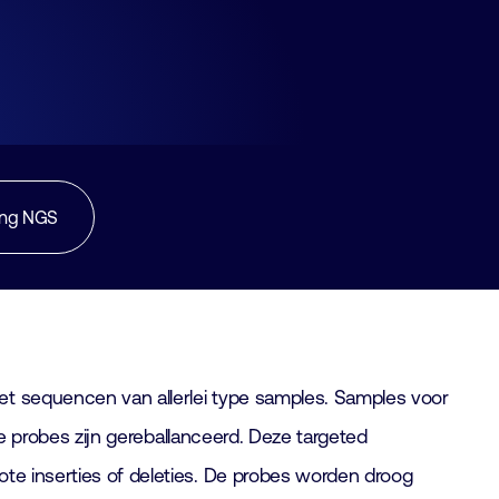
ing NGS
et sequencen van allerlei type samples. Samples voor
le probes zijn gereballanceerd. Deze targeted
ote inserties of deleties. De probes worden droog