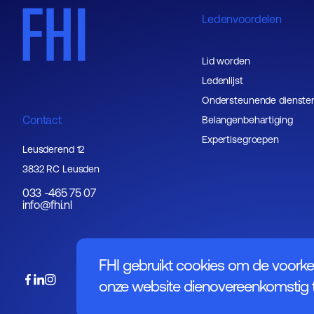
Ledenvoordelen
Lid worden
Ledenlijst
Ondersteunende dienste
Contact
Belangenbehartiging
Expertisegroepen
Leusderend 12
3832 RC Leusden
033 -465 75 07
info@fhi.nl
FHI gebruikt cookies om de voorke
onze website dienovereenkomstig t