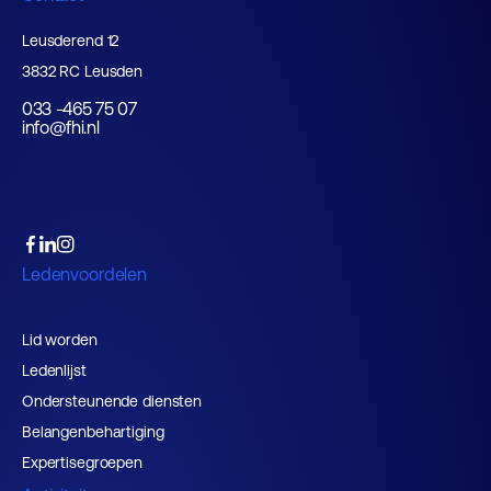
Leusderend 12
3832 RC Leusden
033 -465 75 07
info@fhi.nl
Ledenvoordelen
Lid worden
Ledenlijst
Ondersteunende diensten
Belangenbehartiging
Expertisegroepen