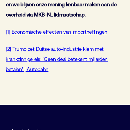
en we blijven onze mening kenbaar maken aan de
overheid via MKB-NL lidmaatschap
.
[1]
Economische effecten van importheffingen
[2]
Trump zet Duitse auto-industrie klem met
krankzinnige eis: ‘Geen deal betekent miljarden
betalen’ | Autobahn
Gebouw Automatisering voor niet-
Ledenbijeenkomst Cybersecurity
FHI-Golftournament
technici