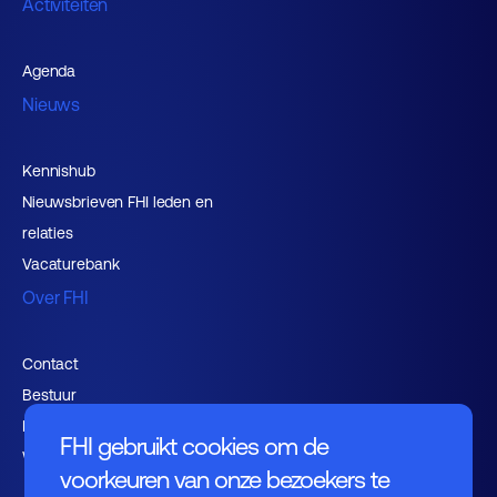
Activiteiten
Agenda
Nieuws
Kennishub
Nieuwsbrieven FHI leden en
relaties
Vacaturebank
Over FHI
Contact
Bestuur
Medewerkers
FHI gebruikt cookies om de
Werken bij FHI
voorkeuren van onze bezoekers te