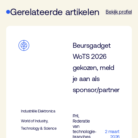
Gerelateerde artikelen
Bekijk profiel
Beursgadget
WoTS 2026
gekozen, meld
je aan als
sponsor/partner
Industriële Elektronica
FHI,
Federatie
World of Industry,
van
Technology & Science
technologie-
2 maart
branches
2026