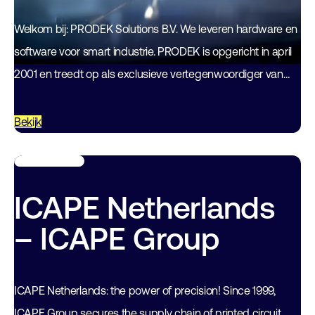
Welkom bij: PRODEK Solutions B.V. We leveren hardware en
software voor smart industrie. PRODEK is opgericht in april
2001 en treedt op als exclusieve vertegenwoordiger van
een aantal internationale fabrikanten…
Bekijk
ICAPE Netherlands
– ICAPE Group
ICAPE Netherlands: the power of precision! Since 1999,
ICAPE Group secures the supply chain of printed circuit