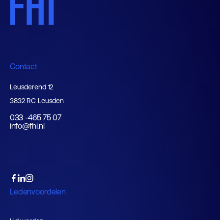
Contact
Leusderend 12
3832 RC Leusden
033 -465 75 07
info@fhi.nl
Ledenvoordelen