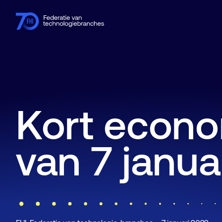
Leden
Branches
Kennishub
Activiteiten
Over FHI
Kort econo
van 7 janua