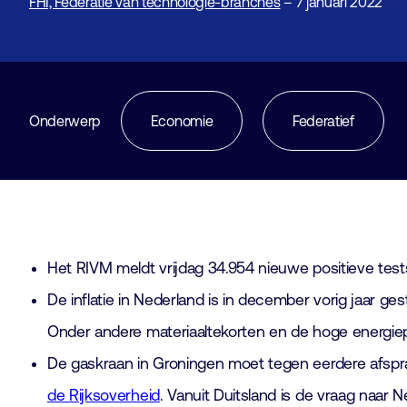
FHI, Federatie van technologie-branches
– 7 januari 2022
Onderwerp
Economie
Federatief
Het RIVM meldt vrijdag 34.954 nieuwe positieve test
De inflatie in Nederland is in december vorig jaar 
Onder andere materiaaltekorten en de hoge energiep
De gaskraan in Groningen moet tegen eerdere afspra
de Rijksoverheid
. Vanuit Duitsland is de vraag naar 