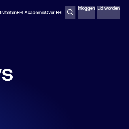
Inloggen
Lid worden
iviteiten
FHI Academie
Over FHI
ws