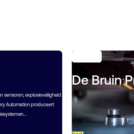
De Bruin 
sensoren, explosieveiligheid
actory Automation produceert
atiesystemen…