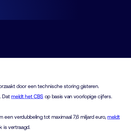
rzaakt door een technische storing gisteren.
. Dat
meldt het CBS
op basis van voorlopige cijfers.
een verdubbeling tot maximaal 7,6 miljard euro,
meldt
 is vertraagd.