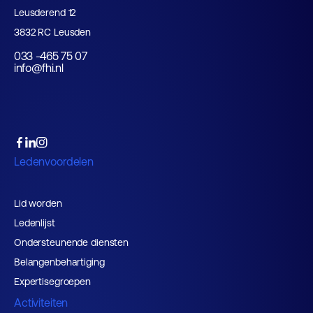
Leusderend 12
3832 RC Leusden
033 -465 75 07
info@fhi.nl
Ledenvoordelen
Lid worden
Ledenlijst
Ondersteunende diensten
Belangenbehartiging
Expertisegroepen
Activiteiten