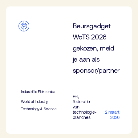
Beursgadget
WoTS 2026
gekozen, meld
je aan als
sponsor/partner
Industriële Elektronica
FHI,
Federatie
World of Industry,
van
Technology & Science
technologie-
2 maart
branches
2026