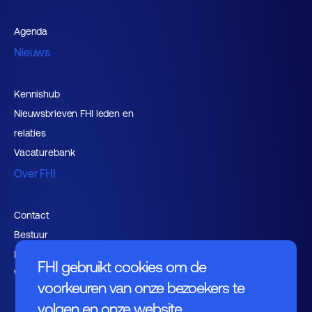
Agenda
Nieuws
Kennishub
Nieuwsbrieven FHI leden en
relaties
Vacaturebank
Over FHI
Contact
Bestuur
Medewerkers
FHI gebruikt cookies om de
Werken bij FHI
voorkeuren van onze bezoekers te
volgen en onze website