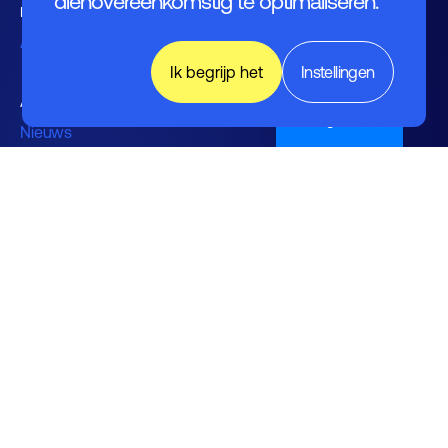
dienovereenkomstig te optimaliseren.
Expertisegroepen
Activiteiten
Ik begrijp het
Instellingen
Agenda
English (UK)
Nieuws
Kennishub
Nieuwsbrieven FHI leden en
relaties
Vacaturebank
Over FHI
Contact
Bestuur
Medewerkers