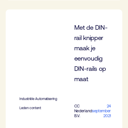
Met de DIN-
rail knipper
maak je
eenvoudig
DIN-rails op
maat
Industriële Automatisering
CC
24
Leden content
Nederland
september
B.V.
2021