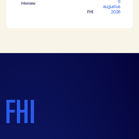
6
Interview
augustus
FHI
2026