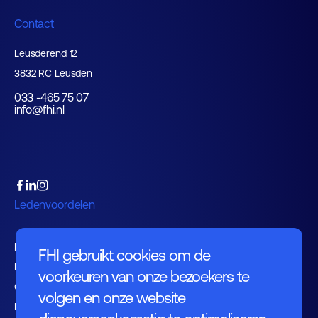
Contact
Leusderend 12
3832 RC Leusden
033 -465 75 07
info@fhi.nl
Ledenvoordelen
Lid worden
FHI gebruikt cookies om de
Ledenlijst
voorkeuren van onze bezoekers te
Ondersteunende diensten
volgen en onze website
Belangenbehartiging