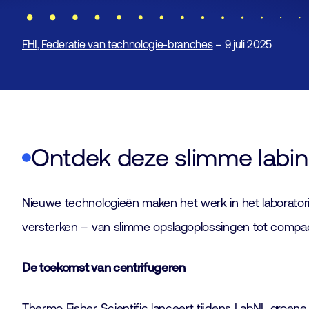
FHI, Federatie van technologie-branches
– 9 juli 2025
Ontdek deze slimme labi
Nieuwe technologieën maken het werk in het laboratori
versterken – van slimme opslagoplossingen tot compac
De toekomst van centrifugeren
Thermo Fisher Scientific lanceert tijdens LabNL groene