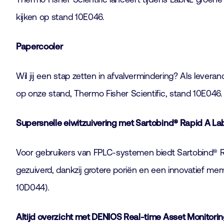
kijken op stand 10E046.
Papercooler
Wil jij een stap zetten in afvalvermindering? Als lever
op onze stand, Thermo Fisher Scientific, stand 10E046.
Supersnelle eiwitzuivering met Sartobind® Rapid A La
Voor gebruikers van FPLC-systemen biedt Sartobind® R
gezuiverd, dankzij grotere poriën en een innovatief mem
10D044).
Altijd overzicht met DENIOS Real-time Asset Monitori