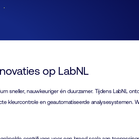
Lid worden
Laboratorium Technologie
Workshops
Medewerkers
Fraude alert
Werken bij FHI
Mediapartners
Contact
nnovaties op LabNL
um sneller, nauwkeuriger én duurzamer. Tijdens LabNL ontde
te kleurcontrole en geautomatiseerde analysesystemen. We 
 gekoelde centrifuges voor een breed scala aan toepassinge