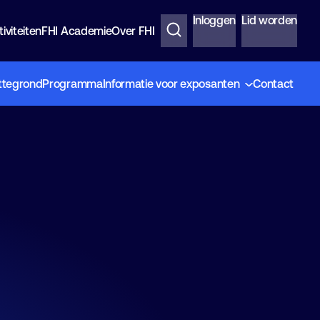
Inloggen
Lid worden
iviteiten
FHI Academie
Over FHI
ttegrond
Programma
Informatie voor exposanten
Contact