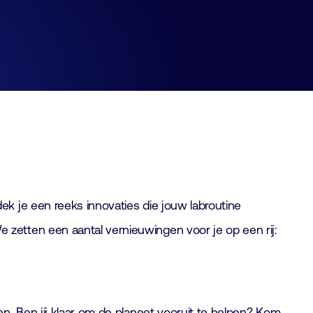
k je een reeks innovaties die jouw labroutine
zetten een aantal vernieuwingen voor je op een rij:
n. Ben jij klaar om de planeet vooruit te helpen? Kom