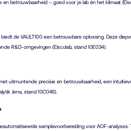
e en betrouwbaarheid – goed voor je lab én het klimaat (Els
biedt de VAULT100 een betrouwbare oplossing. Deze diepvriez
eisende R&D-omgevingen (Elscolab, stand 10E034).
uitmuntende precisie en betrouwbaarheid, een intuïtieve 
lytik Jena, stand 10C046).
e
 geautomatiseerde samplevoorbereiding voor AOF-analyses. T