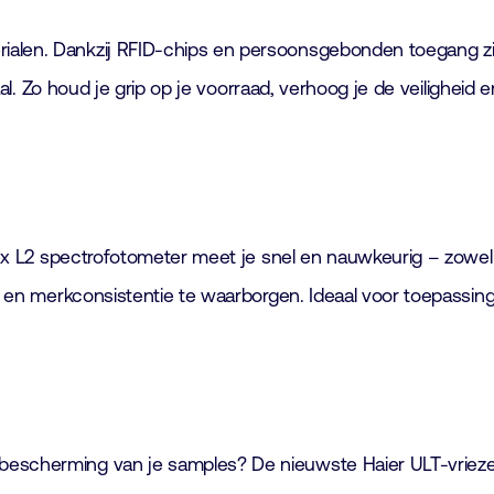
alen. Dankzij RFID-chips en persoonsgebonden toegang zie je
rtaal. Zo houd je grip op je voorraad, verhoog je de veilighei
Flex L2 spectrofotometer meet je snel en nauwkeurig – zowel
it en merkconsistentie te waarborgen. Ideaal voor toepassin
 bescherming van je samples? De nieuwste Haier ULT-vriez