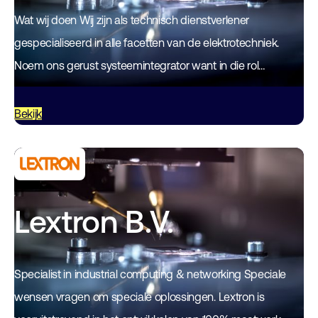
Wat wij doen Wij zijn als technisch dienstverlener
gespecialiseerd in alle facetten van de elektrotechniek.
Noem ons gerust systeemintegrator want in die rol
ontwerpen, realiseren en onderhouden wij technische
systemen…
Bekijk
Lextron B.V.
Specialist in industrial computing & networking Speciale
wensen vragen om speciale oplossingen. Lextron is