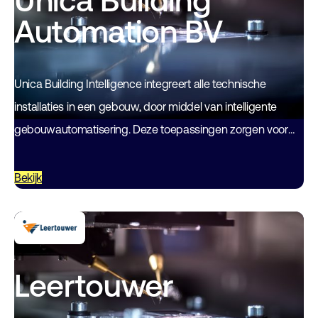
Unica Building
Automation BV
Unica Building Intelligence integreert alle technische
installaties in een gebouw, door middel van intelligente
gebouwautomatisering. Deze toepassingen zorgen voor
een uniforme aansturing van alle gebouwfuncties. Het
cluster bestaat uit de…
Bekijk
Leertouwer