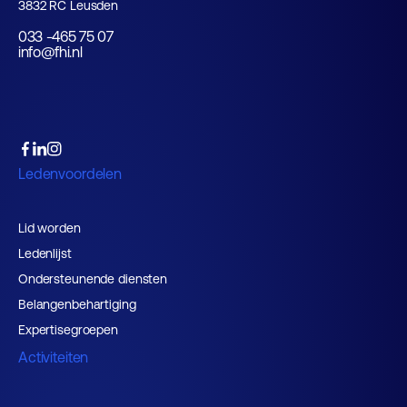
3832 RC Leusden
033 -465 75 07
info@fhi.nl
Ledenvoordelen
Lid worden
Ledenlijst
Ondersteunende diensten
Belangenbehartiging
Expertisegroepen
Activiteiten