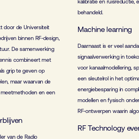
kalibratie en ruisreductie,
behandeld.
door de Universiteit
Machine learning
rijven binnen RF‑design,
Daarnaast is er veel aand
atuur. De samenwerking
signaalverwerking in toek
kennis combineert met
voor kanaalmodellering, sp
ls grip te geven op
een sleutelrol in het opt
elen, maar waarvan de
energiebesparing in comp
we meetmethoden en een
modellen en fysisch onde
RF‑ontwerpen waarin algo
blijven
RF Technology eve
ler van de Radio