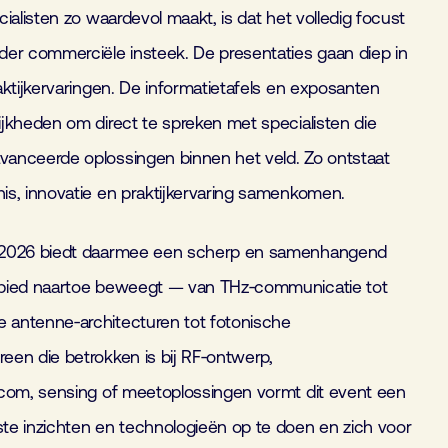
ialisten zo waardevol maakt, is dat het volledig focust
er commerciële insteek. De presentaties gaan diep in
ktijkervaringen. De informatietafels en exposanten
jkheden om direct te spreken met specialisten die
anceerde oplossingen binnen het veld. Zo ontstaat
s, innovatie en praktijkervaring samenkomen.
 2026 biedt daarmee een scherp en samenhangend
bied naartoe beweegt — van THz‑communicatie tot
antenne‑architecturen tot fotonische
en die betrokken is bij RF‑ontwerp,
ecom, sensing of meetoplossingen vormt dit event een
e inzichten en technologieën op te doen en zich voor