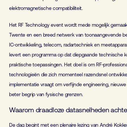
elektromagnetische compatibiliteit.
Het RF Technology event wordt mede mogelijk gemaakt 
Twente en een breed netwerk van toonaangevende bed
IC‑ontwikkeling, telecom, radartechniek en meetappar
levert een programma op dat diepgaande technische 
praktische toepassingen. Het doel is om RF‑professiona
technologieën die zich momenteel razendsnel ontwikk
implementatie vraagt om verfijnde engineering, nieu
beter begrip van fysische grenzen.
Waarom draadloze datasnelheden achter
De dag begint met een plenaire lezing van André Kokke