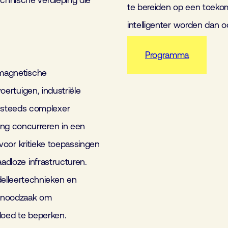
chnische verdieping die
te bereiden op een toeko
intelligenter worden dan o
Programma
omagnetische
voertuigen, industriële
 steeds complexer
ng concurreren in een
s voor kritieke toepassingen
adloze infrastructuren.
elleertechnieken en
e noodzaak om
loed te beperken.