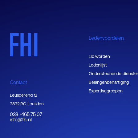
Ledenvoordelen
Lid worden
Ledenlijst
Ondersteunende dienste
Contact
Belangenbehartiging
Expertisegroepen
Leusderend 12
3832 RC Leusden
033 -465 75 07
info@fhi.nl