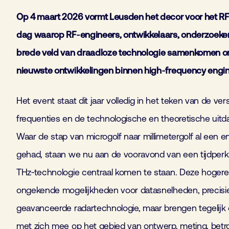
Op 4 maart 2026 vormt Leusden het decor voor het RF
dag waarop RF‑engineers, ontwikkelaars, onderzoekers
brede veld van draadloze technologie samenkomen om
nieuwste ontwikkelingen binnen high‑frequency engin
Het event staat dit jaar volledig in het teken van de ve
frequenties en de technologische en theoretische uitda
Waar de stap van microgolf naar millimetergolf al een 
gehad, staan we nu aan de vooravond van een tijdperk
THz‑technologie centraal komen te staan. Deze hoger
ongekende mogelijkheden voor datasnelheden, precisi
geavanceerde radartechnologie, maar brengen tegelij
met zich mee op het gebied van ontwerp, meting, bet