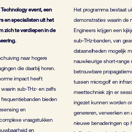
 Technology event, een
Het programma bestaat uit 
 en specialisten uit het
demonstraties waarin de n
 zich te verdiepen in de
Engineers krijgen een kijk
eering.
sub‑THz‑banden, van gea
datasnelheden mogelijk ma
rschuiving naar hogere
nauwkeurige short‑range 
gingen die daarbij horen.
betrouwbare propagatiemo
enorme impact heeft
tussen microgolf en infrar
 waarin sub‑THz‑ en zelfs
meettechniek zijn er sess
e frequentiebanden bieden
ingezet kunnen worden o
esensing en
genereren, verwerken en 
k complexe vraagstukken
nieuwe benaderingen op h
rouwbaarheid en