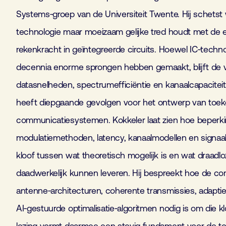
Systems‑groep van de Universiteit Twente. Hij schets
technologie maar moeizaam gelijke tred houdt met de e
rekenkracht in geïntegreerde circuits. Hoewel IC‑techn
decennia enorme sprongen hebben gemaakt, blijft de v
datasnelheden, spectrumefficiëntie en kanaalcapaciteit 
heeft diepgaande gevolgen voor het ontwerp van toe
communicatiesystemen. Kokkeler laat zien hoe beperki
modulatiemethoden, latency, kanaalmodellen en signaal
kloof tussen wat theoretisch mogelijk is en wat draad
daadwerkelijk kunnen leveren. Hij bespreekt hoe de c
antenne‑architecturen, coherente transmissies, adapt
AI‑gestuurde optimalisatie‑algoritmen nodig is om die klo