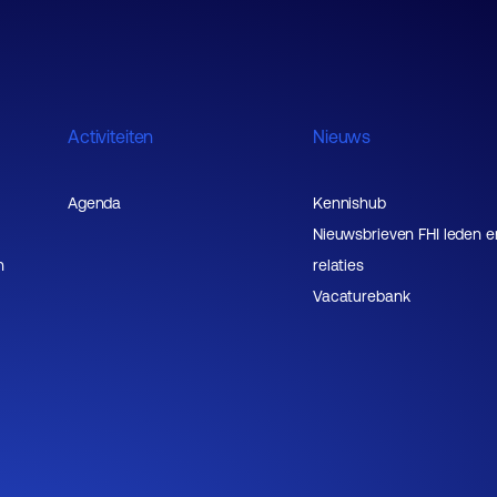
Activiteiten
Nieuws
Agenda
Kennishub
Nieuwsbrieven FHI leden e
n
relaties
Vacaturebank