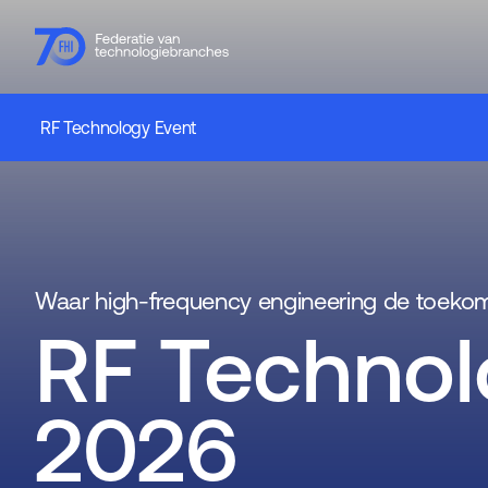
RF Technology Event
Leden
Branches
Kennishub
Activiteiten
Over FHI
Waar high-frequency engineering de toekom
RF Technol
2026