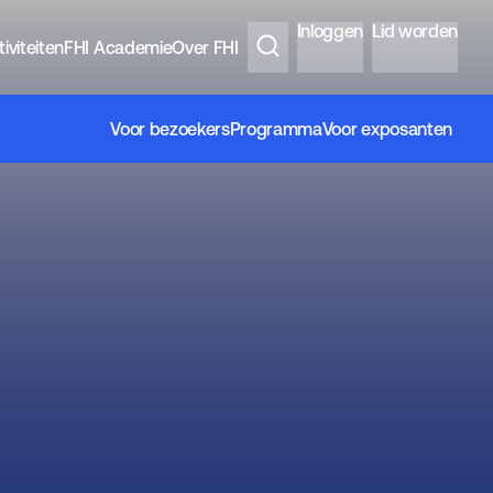
Inloggen
Lid worden
iviteiten
FHI Academie
Over FHI
Voor bezoekers
Programma
Voor exposanten