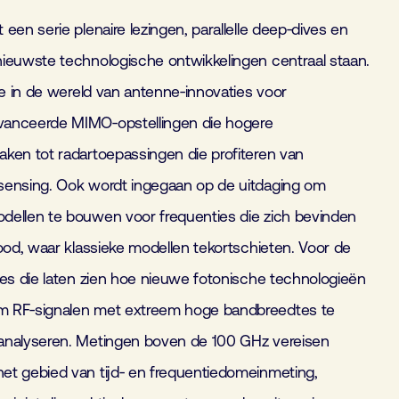
een serie plenaire lezingen, parallelle deep‑dives en
ieuwste technologische ontwikkelingen centraal staan.
je in de wereld van antenne‑innovaties voor
vanceerde MIMO‑opstellingen die hogere
ken tot radartoepassingen die profiteren van
sensing. Ook wordt ingegaan op de uitdaging om
dellen te bouwen voor frequenties die zich bevinden
ood, waar klassieke modellen tekortschieten. Voor de
ies die laten zien hoe nieuwe fotonische technologieën
m RF‑signalen met extreem hoge bandbreedtes te
analyseren. Metingen boven de 100 GHz vereisen
et gebied van tijd‑ en frequentiedomeinmeting,