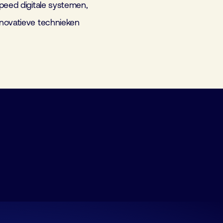
peed digitale systemen,
nnovatieve technieken
FHI-Golftournament
10 september