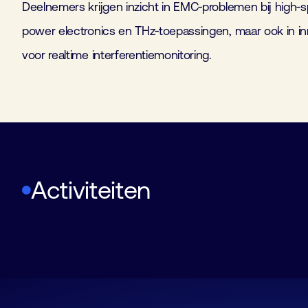
Deelnemers krijgen inzicht in EMC‑problemen bij high‑s
power electronics en THz‑toepassingen, maar ook in i
voor realtime interferentiemonitoring.
Ledenbijeenkomst Cybersecurity
Activiteiten
2 september 12:30
–
17:00