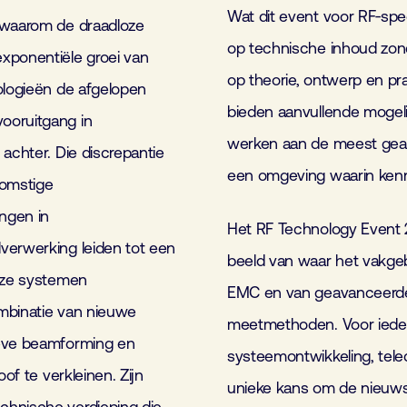
Wat dit event voor RF‑spec
t waarom de draadloze
op technische inhoud zond
xponentiële groei van
op theorie, ontwerp en pra
ologieën de afgelopen
bieden aanvullende mogeli
ooruitgang in
werken aan de meest geav
achter. Die discrepantie
een omgeving waarin kenni
komstige
ngen in
Het RF Technology Event
verwerking leiden tot een
beeld van waar het vakge
loze systemen
EMC en van geavanceerde 
ombinatie van nieuwe
meetmethoden. Voor iedere
ieve beamforming en
systeemontwikkeling, tel
of te verkleinen. Zijn
unieke kans om de nieuwst