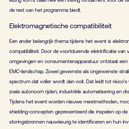
lezing vormt daarmee een stevig fundament voor de te
de rest van het programma biedt.
Elektromagnetische compatibiliteit
Een ander belangrijk thema tijdens het event is elektr
compatibiliteit. Door de voortdurende elektrificatie van 
omgevingen en consumentenapparatuur ontstaat een
EMC‑landschap. Zowel gewenste als ongewenste strali
spectrum dat voller wordt dan ooit. Dat leidt tot risico’
zoals autonoom rijden, industriële automatisering en dra
Tijdens het event worden nieuwe meetmethoden, mod
shielding‑concepten gepresenteerd die inspelen op d
storingsbronnen nauwkeurig te identificeren en hun inv