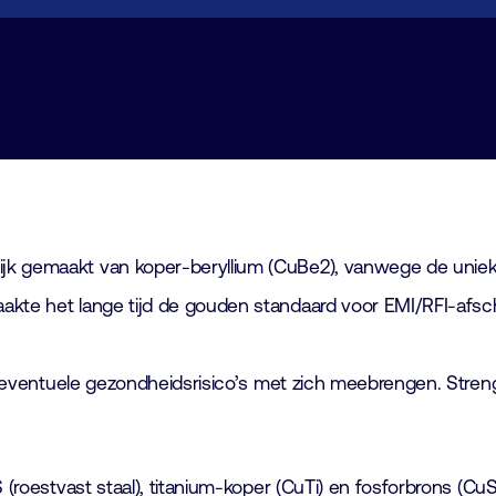
jk gemaakt van koper-beryllium (CuBe2), vanwege de unieke
akte het lange tijd de gouden standaard voor EMI/RFI-afsch
en eventuele gezondheidsrisico’s met zich meebrengen. Stren
 (roestvast staal), titanium-koper (CuTi) en fosforbrons (CuS