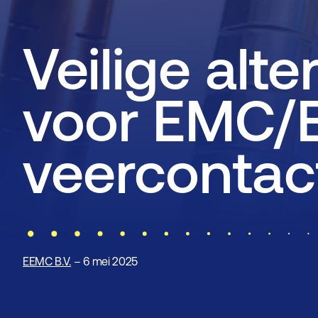
Veilige alt
voor EMC/
veercontac
EEMC B.V.
– 6 mei 2025