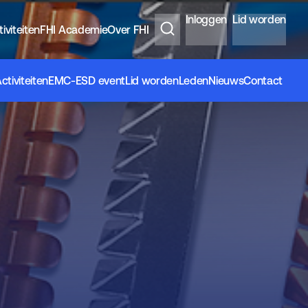
Inloggen
Lid worden
iviteiten
FHI Academie
Over FHI
ctiviteiten
EMC-ESD event
Lid worden
Leden
Nieuws
Contact