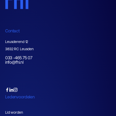
Contact
Leusderend 12
3832 RC Leusden
033 -465 75 07
info@fhi.nl
Ledenvoordelen
Lid worden