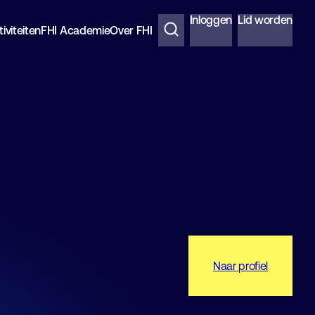
Inloggen
Lid worden
iviteiten
FHI Academie
Over FHI
Naar profiel