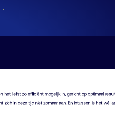
Lid worden
Laboratorium Technologie
Workshops
Medewerkers
Werken bij FHI
Contact
het liefst zo efficiënt mogelijk in, gericht op optimaal resul
dient zich in deze tijd niet zomaar aan. En intussen is het wél