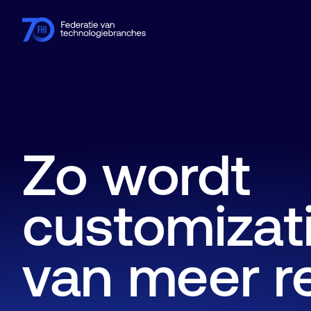
Leden
Branches
Kennishub
Activiteiten
Over FHI
Zo wordt
customizati
van meer 