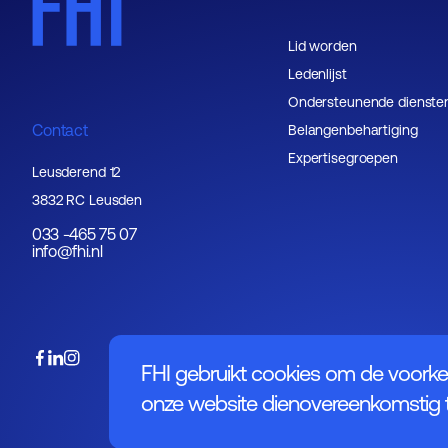
Lid worden
Ledenlijst
Ondersteunende dienste
Contact
Belangenbehartiging
Expertisegroepen
Leusderend 12
3832 RC Leusden
033 -465 75 07
info@fhi.nl
FHI gebruikt cookies om de voorke
onze website dienovereenkomstig t