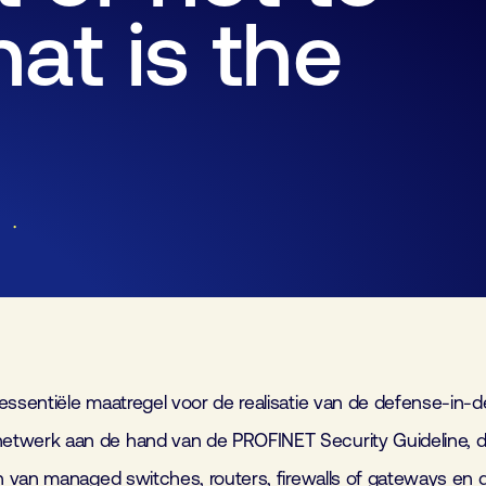
Lid worden
Laboratorium Technologie
Workshops
Medewerkers
at is the
Werken bij FHI
Contact
sentiële maatregel voor de realisatie van de defense-in-de
werk aan de hand van de PROFINET Security Guideline, de
n van managed switches, routers, firewalls of gateways en