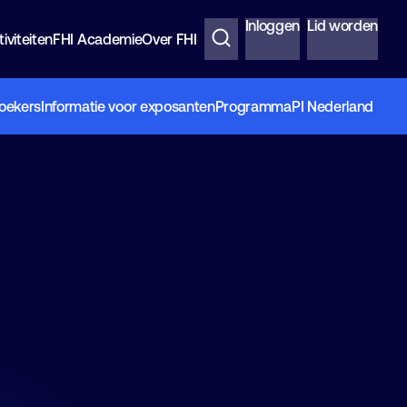
Inloggen
Lid worden
iviteiten
FHI Academie
Over FHI
oekers
Informatie voor exposanten
Programma
PI Nederland