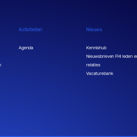
Activiteiten
Nieuws
Agenda
Kennishub
Nieuwsbrieven FHI leden e
n
relaties
Vacaturebank