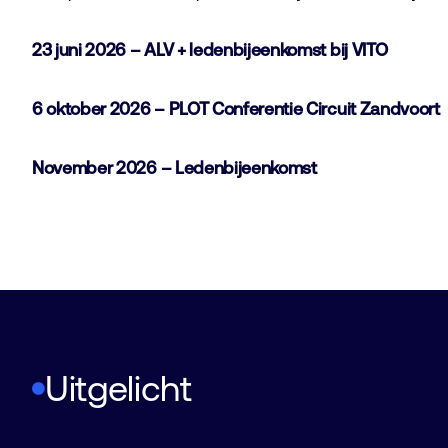
23 juni 2026 – ALV + ledenbijeenkomst bij VITO
6 oktober 2026 – PLOT Conferentie Circuit Zandvoort
November 2026 – Ledenbijeenkomst
Ledenbijeenkomst Cybersecurity
Uitgelicht
2 september 12:30
-
17:00