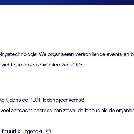
Lid worden
Laboratorium Technologie
Workshops
Medewerkers
Werken bij FHI
ingstechnologie. We organiseren verschillende events en 
Contact
erzicht van onze activiteiten van 2026.
ute tijdens de PLOT-ledenbijeenkomst!
k veel aandacht besteed aan zowel de inhoud als de organisat
figuurlijk uitgepakt! 📦