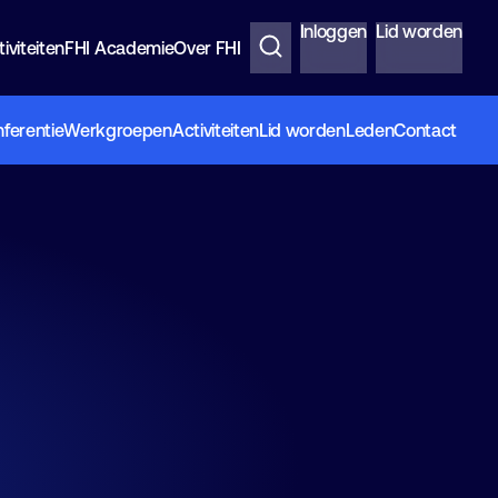
Inloggen
Lid worden
iviteiten
FHI Academie
Over FHI
ferentie
Werkgroepen
Activiteiten
Lid worden
Leden
Contact