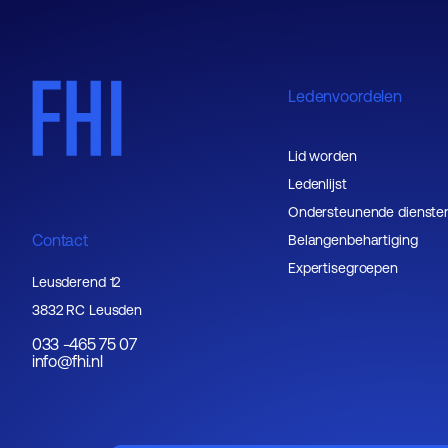
Ledenvoordelen
Lid worden
Ledenlijst
Ondersteunende dienste
Contact
Belangenbehartiging
Expertisegroepen
Leusderend 12
3832 RC Leusden
033 -465 75 07
info@fhi.nl