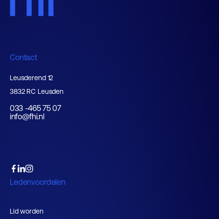
Contact
Leusderend 12
3832 RC Leusden
033 -465 75 07
info@fhi.nl
Ledenvoordelen
Lid worden