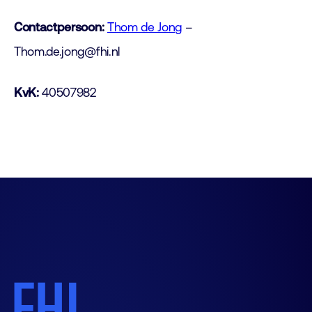
Contactpersoon:
Thom de Jong
–
Thom.de.jong@fhi.nl
KvK:
40507982