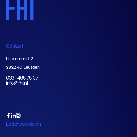
Contact
Leusderend 12
3832 RC Leusden
033 -465 75 07
info@fhi.nl
Ledenvoordelen