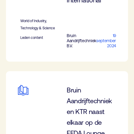
International
World of Industry,
Technology & Science
Bruin
19
Leden content
Aandrijftechniek
september
B.V.
2024
Bruin
Aandrijftechniek
en KTR naast
elkaar op de
FEDA Lounge